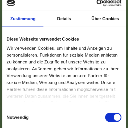
Hölzern sowie eine große Vielfalt an
eleganten Urnen zur Verfügung. Sie
Zustimmung
Details
Über Cookies
können zwischen Modellen aus Keramik,
Metall, Holz, Naturstoffen (Biournen) oder
Diese Webseite verwendet Cookies
wasserlöslichem Material für Seeurnen
wählen.
Wir verwenden Cookies, um Inhalte und Anzeigen zu
personalisieren, Funktionen für soziale Medien anbieten
zu können und die Zugriffe auf unsere Website zu
Organisation & Abwicklung
analysieren. Außerdem geben wir Informationen zu Ihrer
Verwendung unserer Website an unsere Partner für
sämtlicher Formalitäten
soziale Medien, Werbung und Analysen weiter. Unsere
Partner führen diese Informationen möglicherweise mit
Wir übernehmen die Erledigung aller
weiteren Daten zusammen, die Sie ihnen bereitgestellt
Formalitäten, darunter die Beantragung
haben oder die sie im Rahmen Ihrer Nutzung der Dienste
gesammelt haben.
Einwilligungsauswahl
und Übermittlung der Sterbeurkunden,
Notwendig
Abmeldungen bei Behörden,