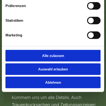
Krankenkassen und Rententrägern sowie
Präferenzen
die Beantragung der
Rentenvorschusszahlung für Witwen oder
Statistiken
Witwer.
Marketing
Trauerfeier & Begleitung
Von der Organisation der Trauerfeier über
Alle zulassen
die feierliche Ausschmückung der
Trauerhalle, Bestellung von
Auswahl erlauben
Blumenschmuck und Sarg- bzw.
Urnenkränzen bis hin zur Vermittlung von
Ablehnen
Trauerrednern und Musikern – wir
kümmern uns um alle Details. Auch
Trauerdrucksachen und Zeitungsanzeigen