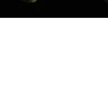
Einblicke in unsere Arbei
Bilder sagen oft mehr als Worte. In unse
Räumlichkeiten und den besonderen Momen
dekorierte Trauerfeiern, stimmungsvolle 
inspirieren und gewinnen Sie einen Einbli