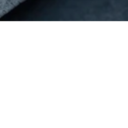
druck von unserer Arbeit, unseren
nden gestaltet haben. Ob liebevoll
n Sie sich von den Impressionen
rofessionell.