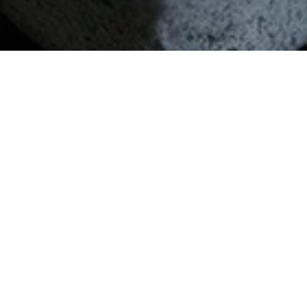
t – Galerie
rer Galerie möchten wir Ihnen einen authentischen Ein
ten vermitteln, die wir für unsere Kundinnen und Ku
Räume oder sorgfältig ausgeführte Leistungen – lasse
ck in unsere Philosophie: persönlich, respektvoll und p